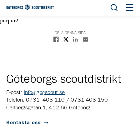
Öppna sök
Öppn
GÖTEBORGS
SCOUTDISTRIKT
purpur2
DELA DENNA SIDA
Dela på X
Dela på Facebook
Dela på Linkedin
Dela med E-post
Göteborgs scoutdistrikt
E-post:
info@gbgscout.se
Telefon: 0731- 403 110 / 0731-403 150
Carlbergsgatan 1, 412 66 Göteborg
Kontakta oss