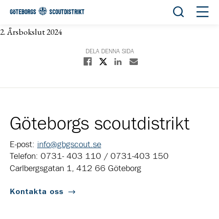
Öppna sök
Öppn
GÖTEBORGS
SCOUTDISTRIKT
2. Årsbokslut 2024
DELA DENNA SIDA
Dela på X
Dela på Facebook
Dela på Linkedin
Dela med E-post
Göteborgs scoutdistrikt
E-post:
info@gbgscout.se
Telefon: 0731- 403 110 / 0731-403 150
Carlbergsgatan 1, 412 66 Göteborg
Kontakta oss