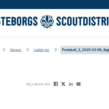
ÖTEBORGS
SCOUTDISTR
m
Service
Ladda ner
Protokoll_3_2025-03-08_Sig
Dela på X
Dela på Facebook
Dela på Linkedin
Dela med E-post
DELA DENNA SIDA