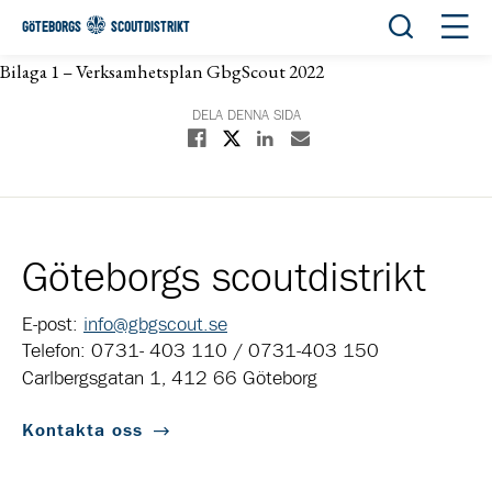
Öppna sök
Öppn
GÖTEBORGS
SCOUTDISTRIKT
Bilaga 1 – Verksamhetsplan GbgScout 2022
DELA DENNA SIDA
Dela på X
Dela på Facebook
Dela på Linkedin
Dela med E-post
Göteborgs scoutdistrikt
E-post:
info@gbgscout.se
Telefon: 0731- 403 110 / 0731-403 150
Carlbergsgatan 1, 412 66 Göteborg
Kontakta oss