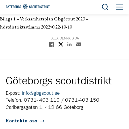
Öppna sök
Öppn
GÖTEBORGS
SCOUTDISTRIKT
Bilaga 1 – Verksamhetsplan GbgScout 2023 –
höstdistriktsstämma 2022v0 22-10-10
DELA DENNA SIDA
Dela på X
Dela på Facebook
Dela på Linkedin
Dela med E-post
Göteborgs scoutdistrikt
E-post:
info@gbgscout.se
Telefon: 0731- 403 110 / 0731-403 150
Carlbergsgatan 1, 412 66 Göteborg
Kontakta oss