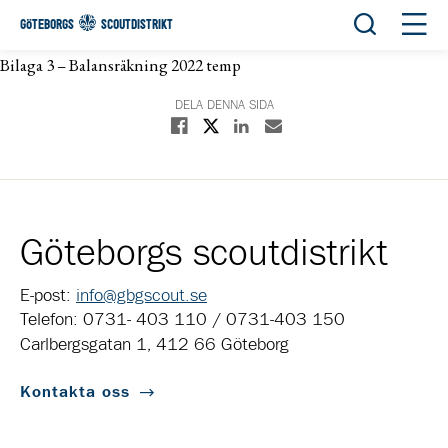
Öppna sök
Öppn
GÖTEBORGS
SCOUTDISTRIKT
Bilaga 3 – Balansräkning 2022 temp
DELA DENNA SIDA
Dela på X
Dela på Facebook
Dela på Linkedin
Dela med E-post
Göteborgs scoutdistrikt
E-post:
info@gbgscout.se
Telefon: 0731- 403 110 / 0731-403 150
Carlbergsgatan 1, 412 66 Göteborg
Kontakta oss