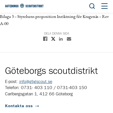
Öppna sök
Öppn
GÖTEBORGS
SCOUTDISTRIKT
Bilaga 3 – Styrelsens proposition Inriktning för Kragenäs – Rev
A-00
DELA DENNA SIDA
Dela på X
Dela på Facebook
Dela på Linkedin
Dela med E-post
Göteborgs scoutdistrikt
E-post:
info@gbgscout.se
Telefon: 0731- 403 110 / 0731-403 150
Carlbergsgatan 1, 412 66 Göteborg
Kontakta oss