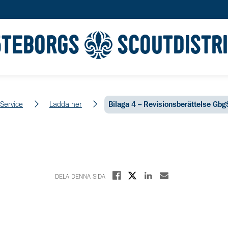
ÖTEBORGS
SCOUTDISTR
Service
Ladda ner
Bilaga 4 – Revisionsberättelse Gb
Dela på X
Dela på Facebook
Dela på Linkedin
Dela med E-post
DELA DENNA SIDA