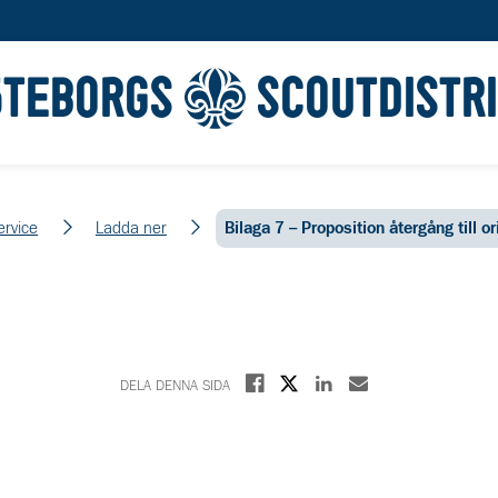
ÖTEBORGS
SCOUTDISTR
ervice
Ladda ner
Bilaga 7 – Proposition återgång till o
Dela på X
Dela på Facebook
Dela på Linkedin
Dela med E-post
DELA DENNA SIDA