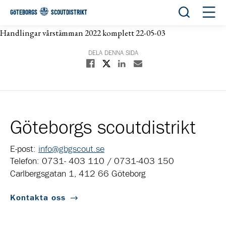
Öppna sök
Öppn
GÖTEBORGS
SCOUTDISTRIKT
Handlingar vårstämman 2022 komplett 22-05-03
DELA DENNA SIDA
Dela på X
Dela på Facebook
Dela på Linkedin
Dela med E-post
Göteborgs scoutdistrikt
E-post:
info@gbgscout.se
Telefon: 0731- 403 110 / 0731-403 150
Carlbergsgatan 1, 412 66 Göteborg
Kontakta oss