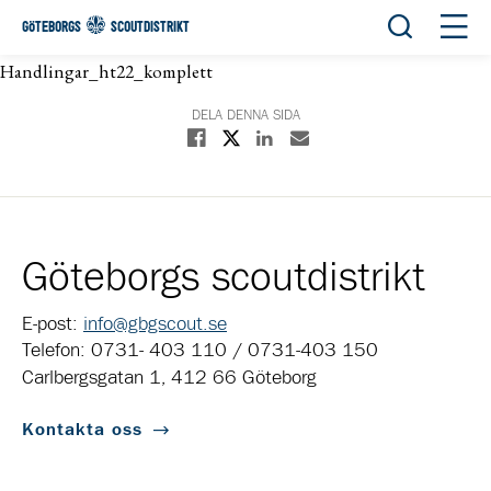
Öppna sök
Öppn
GÖTEBORGS
SCOUTDISTRIKT
Handlingar_ht22_komplett
DELA DENNA SIDA
Dela på X
Dela på Facebook
Dela på Linkedin
Dela med E-post
Göteborgs scoutdistrikt
E-post:
info@gbgscout.se
Telefon: 0731- 403 110 / 0731-403 150
Carlbergsgatan 1, 412 66 Göteborg
Kontakta oss