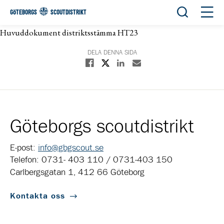
Öppna sök
Öppn
GÖTEBORGS
SCOUTDISTRIKT
Huvuddokument distriktsstämma HT23
DELA DENNA SIDA
Dela på X
Dela på Facebook
Dela på Linkedin
Dela med E-post
Göteborgs scoutdistrikt
E-post:
info@gbgscout.se
Telefon: 0731- 403 110 / 0731-403 150
Carlbergsgatan 1, 412 66 Göteborg
Kontakta oss