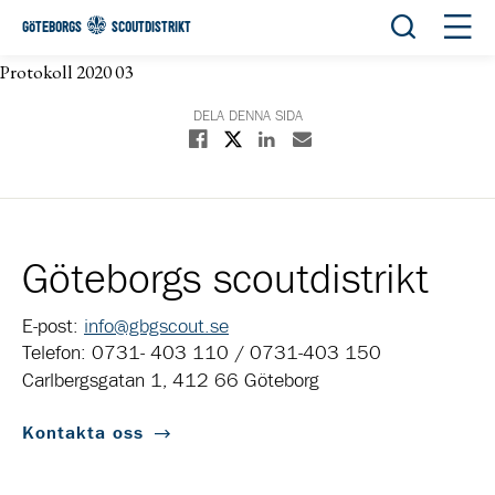
Öppna sök
Öppn
GÖTEBORGS
SCOUTDISTRIKT
Protokoll 2020 03
DELA DENNA SIDA
Dela på X
Dela på Facebook
Dela på Linkedin
Dela med E-post
Göteborgs scoutdistrikt
E-post:
info@gbgscout.se
Telefon: 0731- 403 110 / 0731-403 150
Carlbergsgatan 1, 412 66 Göteborg
Kontakta oss