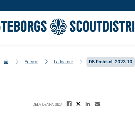
ÖTEBORGS
SCOUTDISTR
hem
Service
Ladda ner
DS Protokoll 2023-10
Dela på X
Dela på Facebook
Dela på Linkedin
Dela med E-post
DELA DENNA SIDA