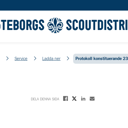
ÖTEBORGS
SCOUTDISTR
em
Service
Ladda ner
Protokoll konstituerande 2
Dela på X
Dela på Facebook
Dela på Linkedin
Dela med E-post
DELA DENNA SIDA