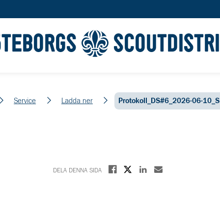
ÖTEBORGS
SCOUTDISTR
Service
Ladda ner
Protokoll_DS#6_2026-06-10_S
Dela på X
Dela på Facebook
Dela på Linkedin
Dela med E-post
DELA DENNA SIDA