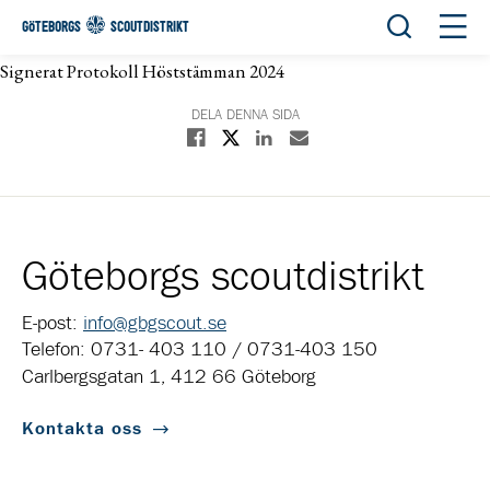
Öppna sök
Öppn
GÖTEBORGS
SCOUTDISTRIKT
Signerat Protokoll Höststämman 2024
DELA DENNA SIDA
Dela på X
Dela på Facebook
Dela på Linkedin
Dela med E-post
Göteborgs scoutdistrikt
E-post:
info@gbgscout.se
Telefon: 0731- 403 110 / 0731-403 150
Carlbergsgatan 1, 412 66 Göteborg
Kontakta oss