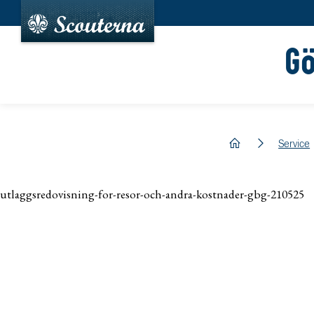
G
hem
Service
utlaggsredovisning-for-resor-och-andra-kostnader-gbg-210525