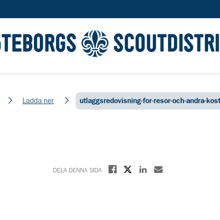
ÖTEBORGS
SCOUTDISTR
Ladda ner
utlaggsredovisning-for-resor-och-andra-ko
Dela på X
Dela på Facebook
Dela på Linkedin
Dela med E-post
DELA DENNA SIDA