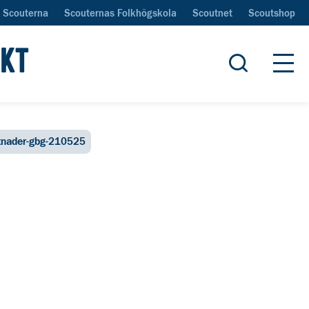
Scouterna
Scouternas Folkhögskola
Scoutnet
Scoutshop
IKT
Öppna sök
Öpp
stnader-gbg-210525