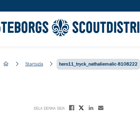
ÖTEBORGS
SCOUTDISTR
hem
Startsida
hero11_tryck_nathaliemalic-8108222
Dela på X
Dela på Facebook
Dela på Linkedin
Dela med E-post
DELA DENNA SIDA