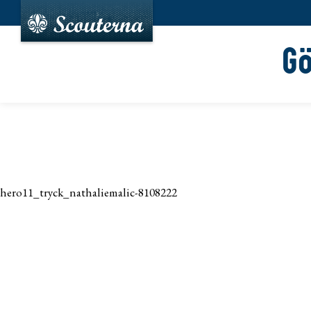
G
hero11_tryck_nathaliemalic-8108222