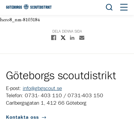
Öppna sök
Öppn
GÖTEBORGS
SCOUTDISTRIKT
hero8_nm-8103184
DELA DENNA SIDA
Dela på X
Dela på Facebook
Dela på Linkedin
Dela med E-post
Göteborgs scoutdistrikt
E-post:
info@gbgscout.se
Telefon: 0731- 403 110 / 0731-403 150
Carlbergsgatan 1, 412 66 Göteborg
Kontakta oss