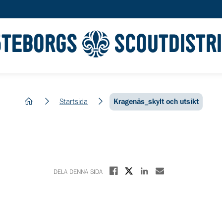
ÖTEBORGS
SCOUTDISTR
hem
Startsida
Kragenäs_skylt och utsikt
Dela på X
Dela på Facebook
Dela på Linkedin
Dela med E-post
DELA DENNA SIDA