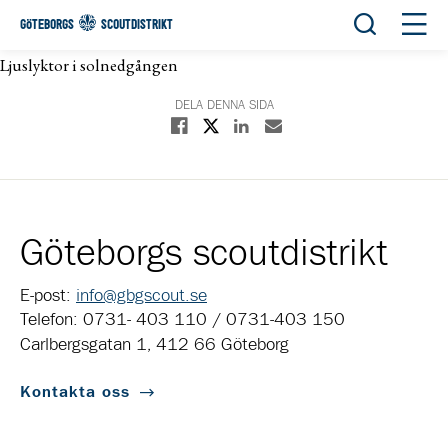
Öppna sök
Öppn
GÖTEBORGS
SCOUTDISTRIKT
Ljuslyktor i solnedgången
DELA DENNA SIDA
Dela på X
Dela på Facebook
Dela på Linkedin
Dela med E-post
Göteborgs scoutdistrikt
E-post:
info@gbgscout.se
Telefon: 0731- 403 110 / 0731-403 150
Carlbergsgatan 1, 412 66 Göteborg
Kontakta oss