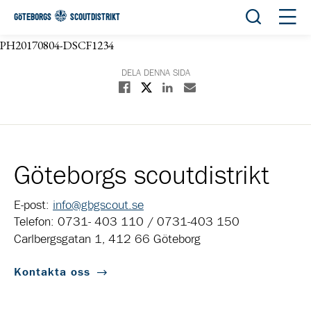
Öppna sök
Öppn
GÖTEBORGS
SCOUTDISTRIKT
PH20170804-DSCF1234
DELA DENNA SIDA
Dela på X
Dela på Facebook
Dela på Linkedin
Dela med E-post
Göteborgs scoutdistrikt
E-post:
info@gbgscout.se
Telefon: 0731- 403 110 / 0731-403 150
Carlbergsgatan 1, 412 66 Göteborg
Kontakta oss