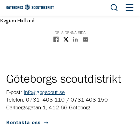
Öppna sök
Öppn
GÖTEBORGS
SCOUTDISTRIKT
Region Halland
DELA DENNA SIDA
Dela på X
Dela på Facebook
Dela på Linkedin
Dela med E-post
Göteborgs scoutdistrikt
E-post:
info@gbgscout.se
Telefon: 0731- 403 110 / 0731-403 150
Carlbergsgatan 1, 412 66 Göteborg
Kontakta oss