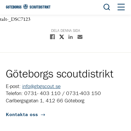
Öppna sök
Öppn
GÖTEBORGS
SCOUTDISTRIKT
talt-_DSC7123
DELA DENNA SIDA
Dela på X
Dela på Facebook
Dela på Linkedin
Dela med E-post
Göteborgs scoutdistrikt
E-post:
info@gbgscout.se
Telefon: 0731- 403 110 / 0731-403 150
Carlbergsgatan 1, 412 66 Göteborg
Kontakta oss