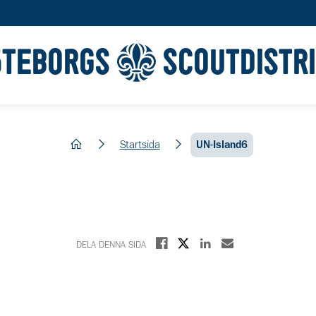
ÖTEBORGS
SCOUTDISTR
hem
Startsida
UN-Island6
Dela på X
Dela på Facebook
Dela på Linkedin
Dela med E-post
DELA DENNA SIDA