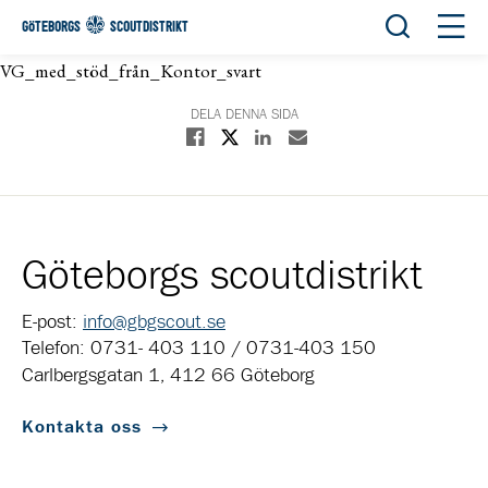
Öppna sök
Öppn
GÖTEBORGS
SCOUTDISTRIKT
VG_med_stöd_från_Kontor_svart
DELA DENNA SIDA
Dela på X
Dela på Facebook
Dela på Linkedin
Dela med E-post
Göteborgs scoutdistrikt
E-post:
info@gbgscout.se
Telefon: 0731- 403 110 / 0731-403 150
Carlbergsgatan 1, 412 66 Göteborg
Kontakta oss