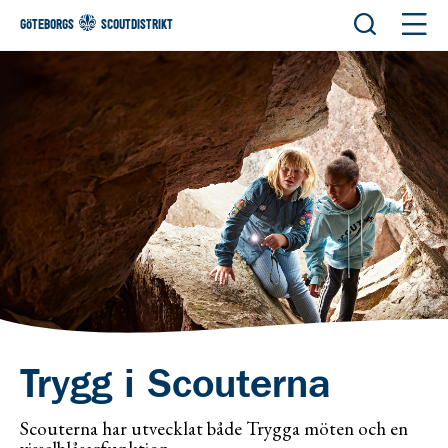
Öppna sök
Öppn
GÖTEBORGS
SCOUTDISTRIKT
Trygg i Scouterna
Scouterna har utvecklat både Trygga möten och en