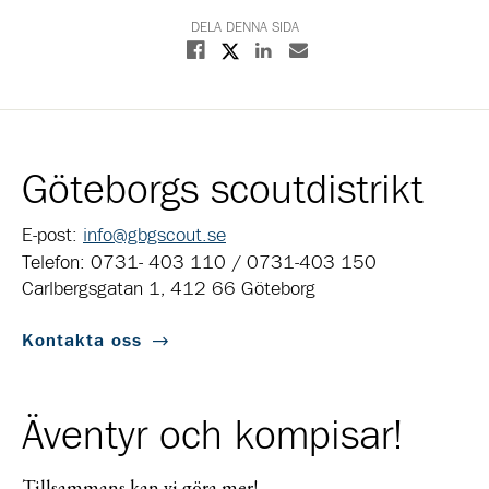
DELA DENNA SIDA
Dela på X
Dela på Facebook
Dela på Linkedin
Dela med E-post
Göteborgs scoutdistrikt
E-post:
info@gbgscout.se
Telefon: 0731- 403 110 / 0731-403 150
Carlbergsgatan 1, 412 66 Göteborg
Kontakta oss
Äventyr och kompisar!
Tillsammans kan vi göra mer!