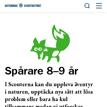
Öppna sök
Öppn
GÖTEBORGS
SCOUTDISTRIKT
Spårare 8–9 år
I Scouterna kan du uppleva äventyr
i naturen, upptäcka nya sätt att lösa
problem eller bara ha kul
tillsammans medan vi utforskar