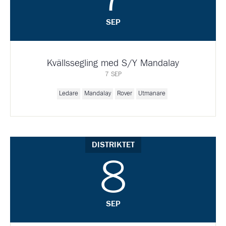
SEP
Kvällssegling med S/Y Mandalay
7 SEP
Ledare
Mandalay
Rover
Utmanare
DISTRIKTET
8
SEP