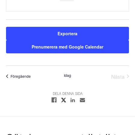
Exportera
Prenumerera med Google Calendar
Idag
Nästa
Evenemang
Föregående
Evene
DELA DENNA SIDA
Dela på X
Dela på Facebook
Dela på Linkedin
Dela med E-post