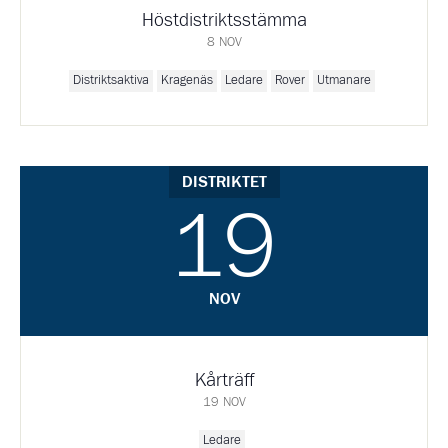
Höstdistriktsstämma
8 NOV
Distriktsaktiva
Kragenäs
Ledare
Rover
Utmanare
DISTRIKTET
19
NOV
Kårträff
19 NOV
Ledare