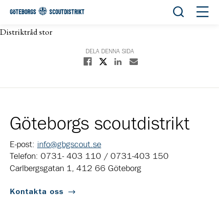
Öppna sök
Öppn
GÖTEBORGS
SCOUTDISTRIKT
Distriktråd stor
DELA DENNA SIDA
Dela på X
Dela på Facebook
Dela på Linkedin
Dela med E-post
Göteborgs scoutdistrikt
E-post:
info@gbgscout.se
Telefon: 0731- 403 110 / 0731-403 150
Carlbergsgatan 1, 412 66 Göteborg
Kontakta oss