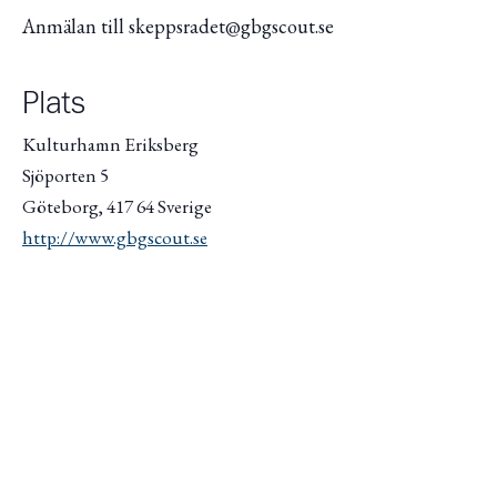
Anmälan till skeppsradet@gbgscout.se
Plats
Kulturhamn Eriksberg
Sjöporten 5
Göteborg
,
417 64
Sverige
http://www.gbgscout.se