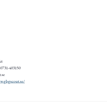
kt
/ 0731-403150
.se
w.gbgscout.se/