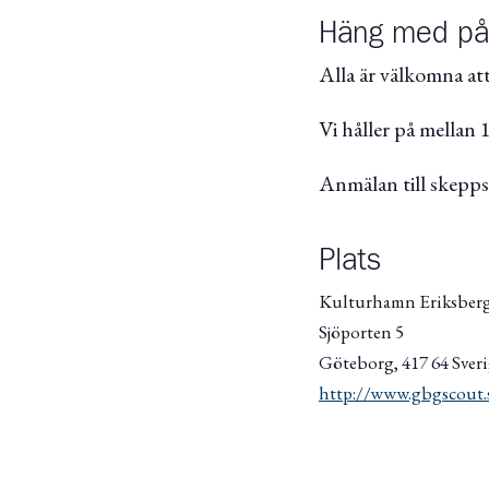
Häng med på
Alla är välkomna att
Vi håller på mellan 
Anmälan till skepp
Plats
Kulturhamn Eriksber
Sjöporten 5
Göteborg
,
417 64
Sver
http://www.gbgscout.