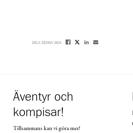
Dela på X
Dela på Facebook
Dela på Linkedin
Dela med E-post
DELA DENNA SIDA
Äventyr och
kompisar!
Tillsammans kan vi göra mer!