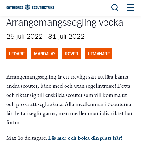
Öppna sök
Öppn
GÖTEBORGS
SCOUTDISTRIKT
Arrangemangssegling vecka
25 juli 2022
-
31 juli 2022
LEDARE
MANDALAY
ROVER
UTMANARE
Arrangemangssegling är ett trevligt sätt att lära känna
andra scouter, både med och utan segelintresse! Detta
och riktar sig till enskilda scouter som vill komma ut
och prova att segla skuta. Alla medlemmar i Scouterna
får delta i seglingarna, men medlemmar i distriktet har
förtur.
Max 1o deltagare.
Läs mer och boka din plats här!