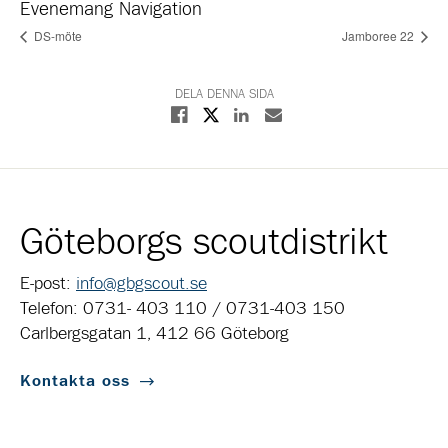
Evenemang Navigation
DS-möte
Jamboree 22
DELA DENNA SIDA
Dela på X
Dela på Facebook
Dela på Linkedin
Dela med E-post
Göteborgs scoutdistrikt
E-post:
info@gbgscout.se
Telefon: 0731- 403 110 / 0731-403 150
Carlbergsgatan 1, 412 66 Göteborg
Kontakta oss