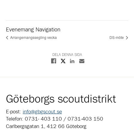
Evenemang Navigation
Arrangemangssegling vecka
DS-möte
DELA DENNA SIDA
Dela på X
Dela på Facebook
Dela på Linkedin
Dela med E-post
Göteborgs scoutdistrikt
E-post:
info@gbgscout.se
Telefon: 0731- 403 110 / 0731-403 150
Carlbergsgatan 1, 412 66 Göteborg