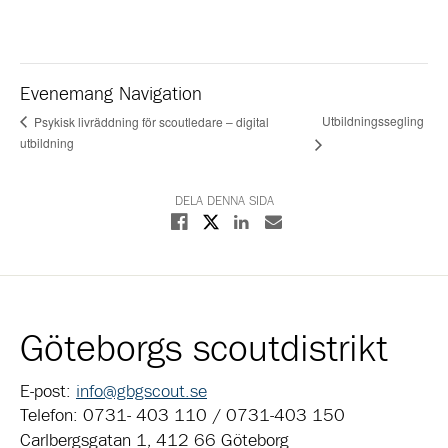
Evenemang Navigation
Utbildningssegling
Psykisk livräddning för scoutledare – digital
utbildning
DELA DENNA SIDA
Dela på X
Dela på Facebook
Dela på Linkedin
Dela med E-post
Göteborgs scoutdistrikt
E-post:
info@gbgscout.se
Telefon: 0731- 403 110 / 0731-403 150
Carlbergsgatan 1, 412 66 Göteborg