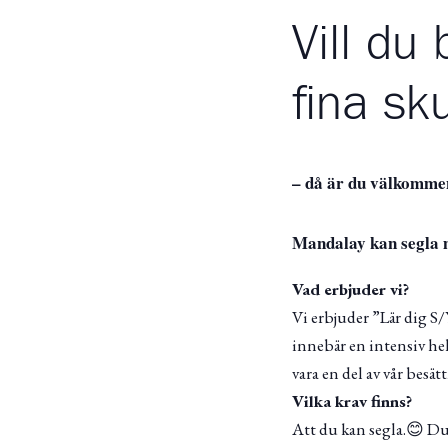
Vill du
fina sk
– då är du välkommen
Mandalay kan segla 
Vad erbjuder vi?
Vi erbjuder ”Lär dig S/
innebär en intensiv he
vara en del av vår besät
Vilka krav finns?
Att du kan segla.😊 Du