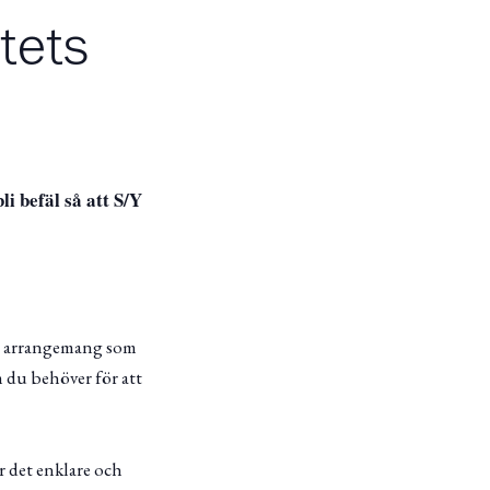
ktets
li befäl så att S/Y
ett arrangemang som
 du behöver för att
r det enklare och