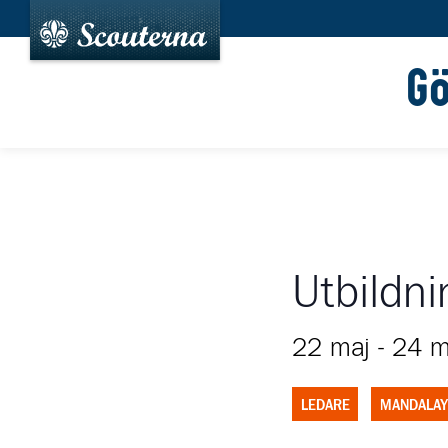
G
Utbildni
22 maj
-
24 m
LEDARE
MANDALAY