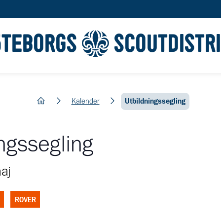
ÖTEBORGS
SCOUTDISTR
hem
Kalender
Utbildningssegling
ngssegling
aj
ROVER