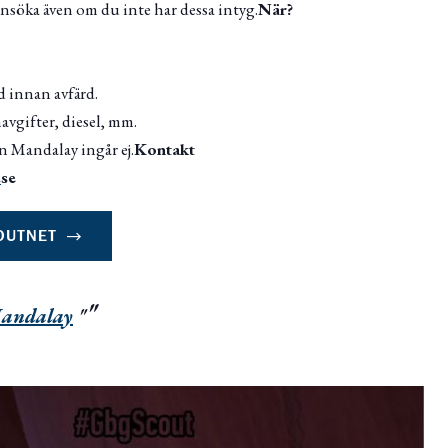
söka även om du inte har dessa intyg.
När?
d innan avfärd.
avgifter, diesel, mm.
n Mandalay ingår ej.
Kontakt
.
se
OUTNET
Mandalay