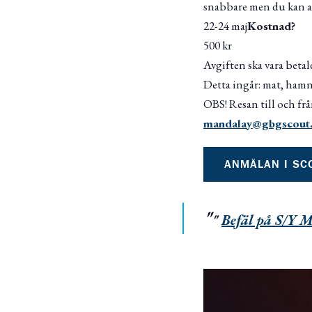
snabbare men du kan an
22-24 maj
Kostnad?
500 kr
Avgiften ska vara betal
Detta ingår: mat, hamn
OBS! Resan till och frå
mandalay@gbgs
cout
ANMÄLAN I SC
Befäl på S/Y 