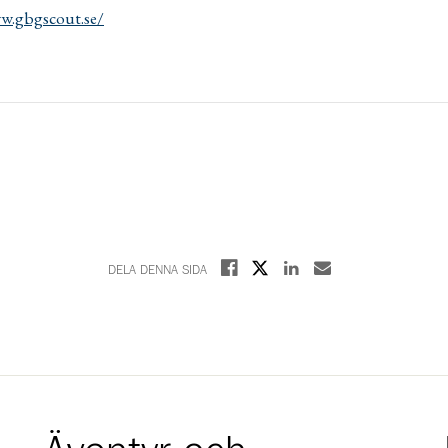
w.gbgscout.se/
Dela på X
Dela på Facebook
Dela på Linkedin
Dela med E-post
DELA DENNA SIDA