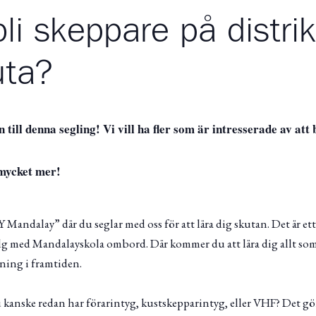
 bli skeppare på distri
uta?
 till denna s
egling!
Vi vill ha fler som är intresserade av att b
mycket mer!
Y Mandalay” där du seglar med oss för att lära dig skutan. Det är 
lg med Mandalayskola ombord. Där kommer du att lära dig allt som
tning i framtiden.
 kanske redan har förarintyg, kustskepparintyg, eller VHF? Det gö