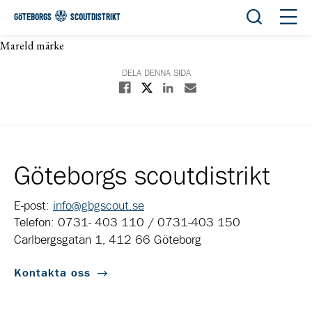
Öppna sök
Öppn
GÖTEBORGS
SCOUTDISTRIKT
Mareld märke
DELA DENNA SIDA
Dela på X
Dela på Facebook
Dela på Linkedin
Dela med E-post
Göteborgs scoutdistrikt
E-post:
info@gbgscout.se
Telefon: 0731- 403 110 / 0731-403 150
Carlbergsgatan 1, 412 66 Göteborg
Kontakta oss