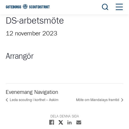
Öppna sök
Öppn
GÖTEBORGS
SCOUTDISTRIKT
DS-arbetsmöte
12 november 2023
Arrangör
Evenemang Navigation
Leda scouting i korthet – Askim
Möte om Mandalays framtid
DELA DENNA SIDA
Dela på X
Dela på Facebook
Dela på Linkedin
Dela med E-post