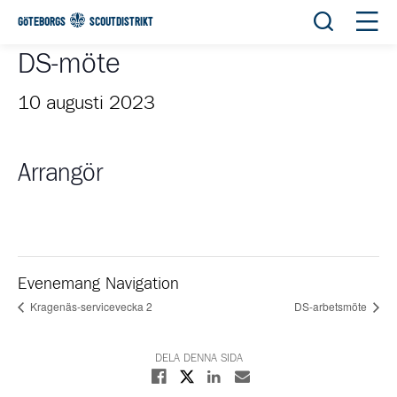
Öppna sök
Öppn
GÖTEBORGS
SCOUTDISTRIKT
DS-möte
10 augusti 2023
Arrangör
Evenemang Navigation
Kragenäs-servicevecka 2
DS-arbetsmöte
DELA DENNA SIDA
Dela på X
Dela på Facebook
Dela på Linkedin
Dela med E-post