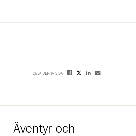
Dela på X
Dela på Facebook
Dela på Linkedin
Dela med E-post
DELA DENNA SIDA
Äventyr och