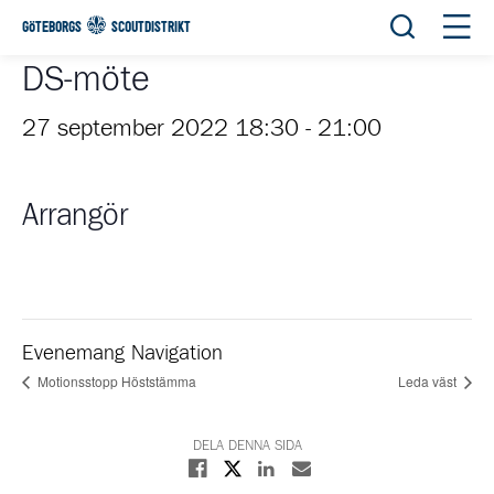
Öppna sök
Öppn
GÖTEBORGS
SCOUTDISTRIKT
DS-möte
27 september 2022 18:30
-
21:00
Arrangör
Evenemang Navigation
Motionsstopp Höststämma
Leda väst
DELA DENNA SIDA
Dela på X
Dela på Facebook
Dela på Linkedin
Dela med E-post