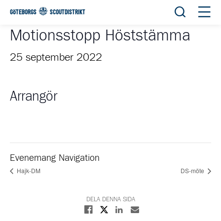
Öppna sök
Öppn
GÖTEBORGS
SCOUTDISTRIKT
Motionsstopp Höststämma
25 september 2022
Arrangör
Evenemang Navigation
Hajk-DM
DS-möte
DELA DENNA SIDA
Dela på X
Dela på Facebook
Dela på Linkedin
Dela med E-post