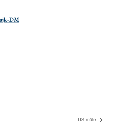
 Hajk-DM
DS-möte