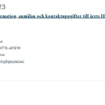
23
ormation, anmälan och kontaktuppgifter till årets
kt
/ 0731-403150
.se
w.gbgscout.se/