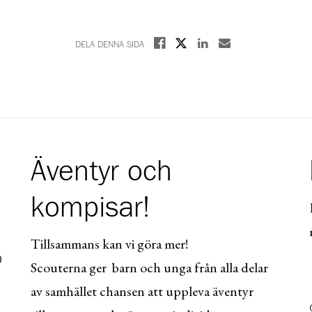
Dela på X
Dela på Facebook
Dela på Linkedin
Dela med E-post
DELA DENNA SIDA
Äventyr och
kompisar!
Tillsammans kan vi göra mer!
0
Scouterna ger barn och unga från alla delar
av samhället chansen att uppleva äventyr