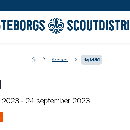
ÖTEBORGS
SCOUTDISTR
hem
Kalender
Hajk-DM
M
r 2023
-
24 september 2023
E