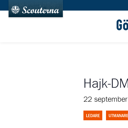
G
Hajk-D
22 septembe
LEDARE
UTMANAR