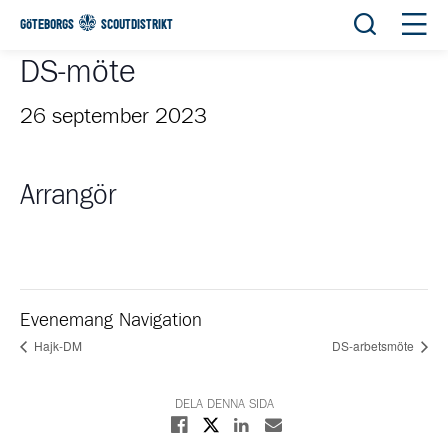
Öppna sök
Öppn
GÖTEBORGS
SCOUTDISTRIKT
DS-möte
26 september 2023
Arrangör
Evenemang Navigation
Hajk-DM
DS-arbetsmöte
DELA DENNA SIDA
Dela på X
Dela på Facebook
Dela på Linkedin
Dela med E-post