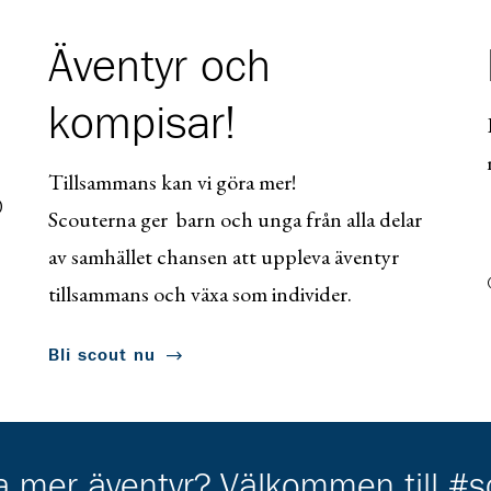
Äventyr och
kompisar!
Tillsammans kan vi göra mer!
0
Scouterna ger barn och unga från alla delar
av samhället chansen att uppleva äventyr
tillsammans och växa som individer.
Bli scout nu
ha mer äventyr? Välkommen till #