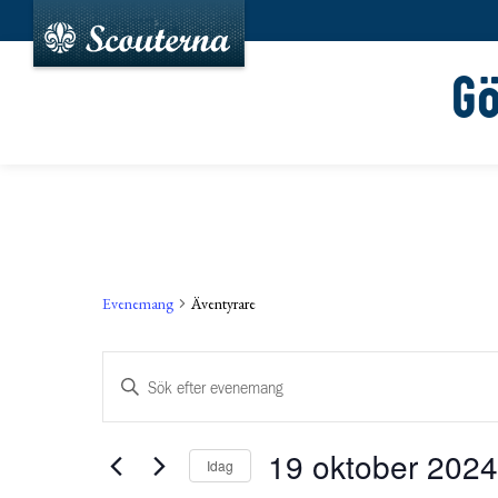
G
Evenemang
Äventyrare
Evenemang
Ange
Search
nyckelord.
and
Sök
19 oktober 2024
Idag
efter
Views