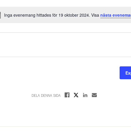
Inga evenemang hittades för 19 oktober 2024. Visa
nästa evenema
Notice
Ex
Dela på X
Dela på Facebook
Dela på Linkedin
Dela med E-post
DELA DENNA SIDA