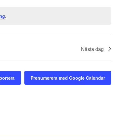
ng
.
Nästa dag
portera
Prenumerera med Google Calendar