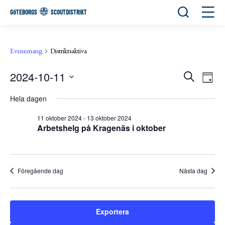
Öppna sök
Öppn
GÖTEBORGS
SCOUTDISTRIKT
Evenemang
Distriktsaktiva
2024-10-11
Eve
Evene
Sök
Day
View
Välj
Search
Navi
Hela dagen
datum.
and
11 oktober 2024
-
13 oktober 2024
Views
Arbetshelg på Kragenäs i oktober
Navigat
Föregående dag
Nästa dag
Exportera