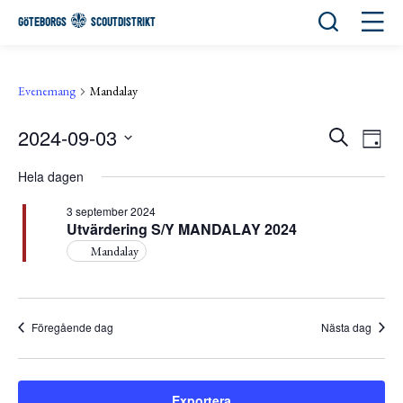
Öppna sök
Öppn
GÖTEBORGS
SCOUTDISTRIKT
Evenemang
Mandalay
2024-09-03
Eve
Evene
Sök
Day
View
Välj
Search
Navi
Hela dagen
datum.
and
3 september 2024
Views
Utvärdering S/Y MANDALAY 2024
Mandalay
Navigat
Föregående dag
Nästa dag
Exportera