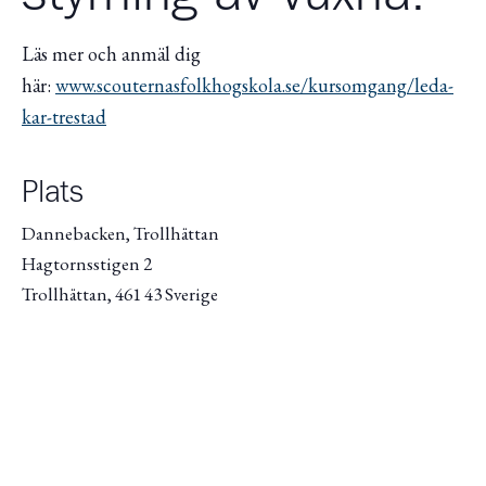
Läs mer och anmäl dig
här:
www.scouternasfolkhogskola.se/kursomgang/leda-
kar-trestad
Plats
Dannebacken, Trollhättan
Hagtornsstigen 2
Trollhättan
,
461 43
Sverige