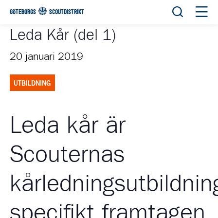
Öppna sök
Öppn
GÖTEBORGS
SCOUTDISTRIKT
Leda Kår (del 1)
20 januari 2019
UTBILDNING
Leda kår är
Scouternas
kårledningsutbildnin
specifikt framtagen