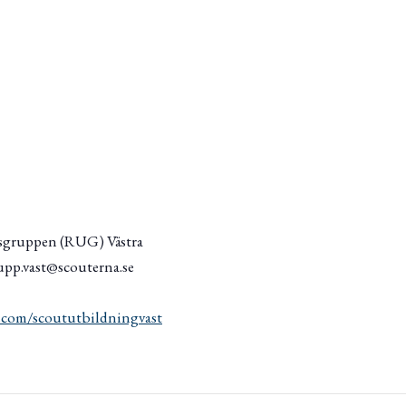
sgruppen (RUG) Västra
upp.vast@scouterna.se
.com/scoututbildningvast