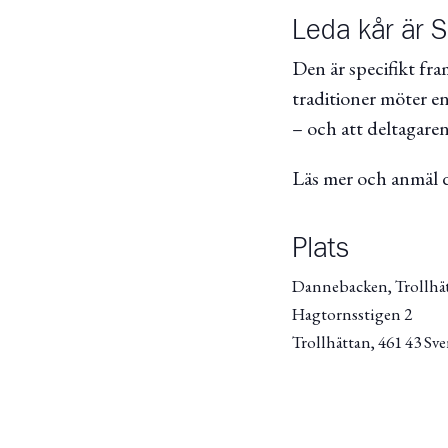
Leda kår är S
Den är specifikt fra
traditioner möter e
– och att deltagaren
Läs mer och anmäl d
Plats
Dannebacken, Trollhä
Hagtornsstigen 2
Trollhättan
,
461 43
Sve