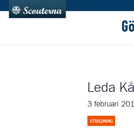
G
Leda Kår
3 februari 20
UTBILDNING