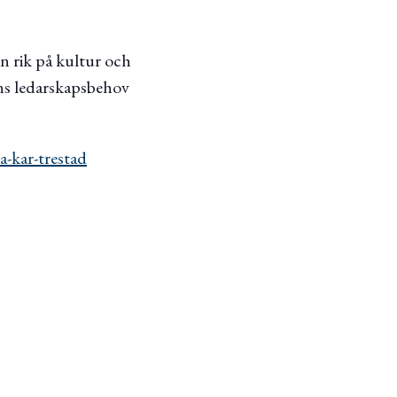
on rik på kultur och
ens ledarskapsbehov
-kar-trestad