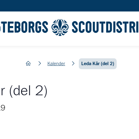
ÖTEBORGS
SCOUTDISTR
hem
Kalender
Leda Kår (del 2)
 (del 2)
19