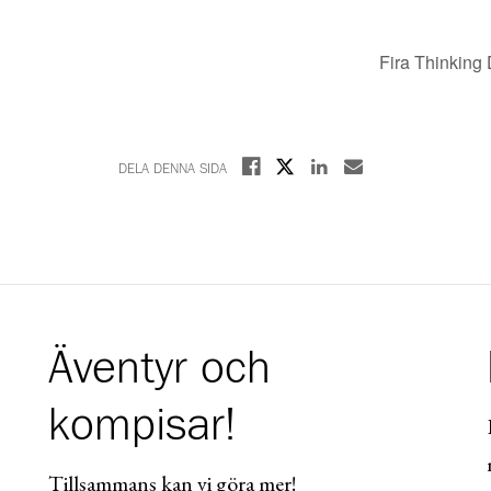
Fira Thinkin
Dela på X
Dela på Facebook
Dela på Linkedin
Dela med E-post
DELA DENNA SIDA
Äventyr och
kompisar!
Tillsammans kan vi göra mer!