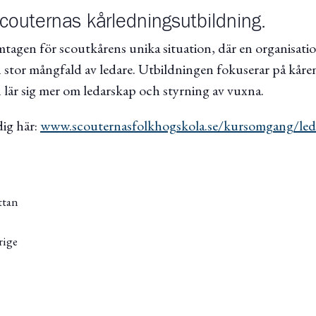
couternas kårledningsutbildning.
mtagen för scoutkårens unika situation, där en organisati
n stor mångfald av ledare. Utbildningen fokuserar på kår
 lär sig mer om ledarskap och styrning av vuxna.
ig här:
www.scouternasfolkhogskola.se/kursomgang/leda
ttan
rige